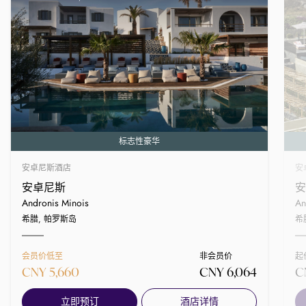
标志性豪华
安卓尼斯酒店
安
安卓尼斯
安
Andronis Minois
An
希腊, 帕罗斯岛
希
会员价低至
非会员价
起
CNY 5,660
CNY 6,064
C
立即预订
酒店详情