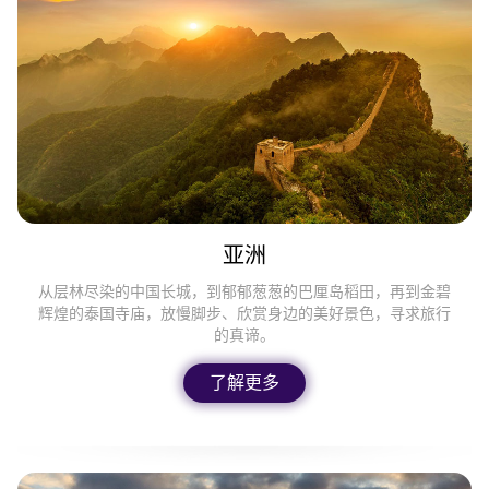
亚洲
从层林尽染的中国长城，到郁郁葱葱的巴厘岛稻田，再到金碧
辉煌的泰国寺庙，放慢脚步、欣赏身边的美好景色，寻求旅行
的真谛。
了解更多