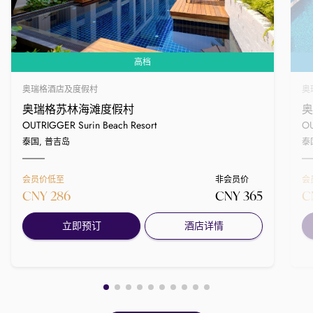
高档
奥瑞格酒店及度假村
奥
奥瑞格苏林海滩度假村
奥
OUTRIGGER Surin Beach Resort
OU
泰国, 普吉岛
泰
会员价低至
非会员价
会
CNY 286
CNY 365
C
立即预订
酒店详情