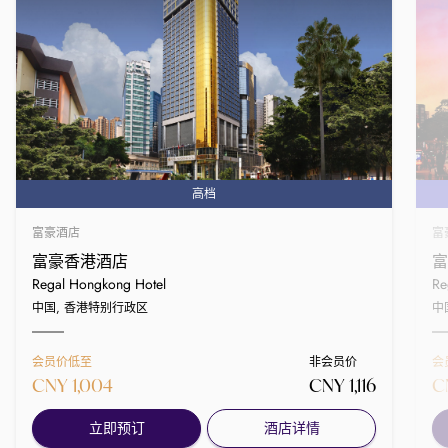
高档
富豪酒店
富
富豪香港酒店
富
Regal Hongkong Hotel
Re
中国, 香港特别行政区
中
会员价低至
非会员价
会
CNY 1,004
CNY 1,116
C
立即预订
酒店详情