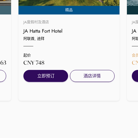
精品
JA度假村及酒店
J
JA Hatta Fort Hotel
JA
阿联酋, 迪拜
阿联
价
起价
会
563
CNY 748
CN
立即预订
酒店详情