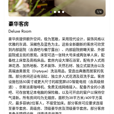
1
/
4
豪华客房
Deluxe Room
豪华房提供额外空间，极为宽敞，采用现代设计，装饰风格以
优雅的灰调、深赭色及蓝色为主。这些全新翻新的客房可欣赏
到内部庭院（含酒吧与餐厅露台）、内部庭院俯瞰天窗、外部
庭院或主街的景观。床型可选一张特大号床或两张单人床，配
备枕上床垫及高档床品。套房内设大理石浴室，配有步入式雨
淋花洒、加热地板、艺术装饰、天然石材、独立式盥洗台以及
高端迪奥普克（Diptyque）洗浴用品，营造出典雅而居家的氛
围。部分房间还设有浴缸、独立步入式花洒及双洗手盆。客房
设施包括50英寸或更大尺寸的超宽屏LED智能电视（含高级频
道）、奈斯派索咖啡机、免费无线网络接入、配备齐全的小酒
吧、可存放笔记本电脑的保险箱，以及可开启的窗户以保持空
气清新。所有房间均为无烟房，面积为38平方米/409平方英
尺，最多容纳2位客人，不接受加床。部分客房可应要求连接
至豪华套房、高级房、顶级豪华房及顶级豪华套房。部分客房
具备无障碍设施，详情请咨询酒店。