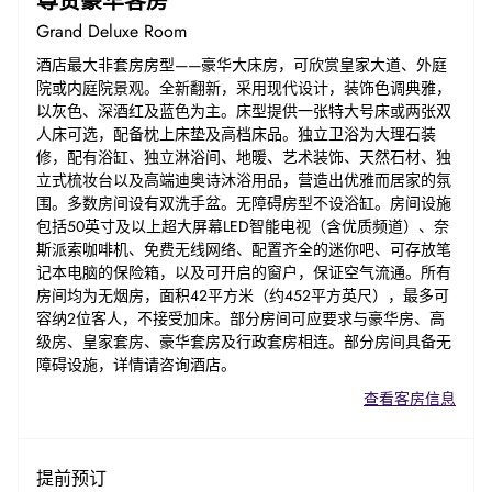
尊贵豪华客房
Grand Deluxe Room
酒店最大非套房房型——豪华大床房，可欣赏皇家大道、外庭
院或内庭院景观。全新翻新，采用现代设计，装饰色调典雅，
以灰色、深酒红及蓝色为主。床型提供一张特大号床或两张双
人床可选，配备枕上床垫及高档床品。独立卫浴为大理石装
修，配有浴缸、独立淋浴间、地暖、艺术装饰、天然石材、独
立式梳妆台以及高端迪奥诗沐浴用品，营造出优雅而居家的氛
围。多数房间设有双洗手盆。无障碍房型不设浴缸。房间设施
包括50英寸及以上超大屏幕LED智能电视（含优质频道）、奈
斯派索咖啡机、免费无线网络、配置齐全的迷你吧、可存放笔
记本电脑的保险箱，以及可开启的窗户，保证空气流通。所有
房间均为无烟房，面积42平方米（约452平方英尺），最多可
容纳2位客人，不接受加床。部分房间可应要求与豪华房、高
级房、皇家套房、豪华套房及行政套房相连。部分房间具备无
障碍设施，详情请咨询酒店。
查看客房信息
提前预订