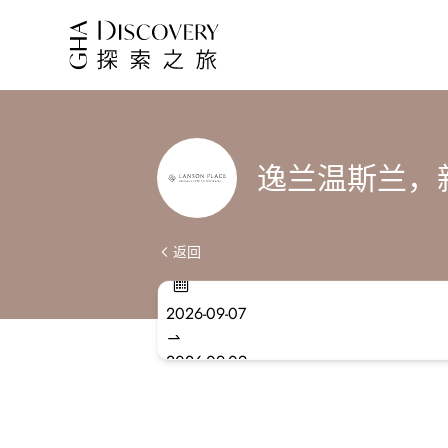
逸兰温斯兰，
返回