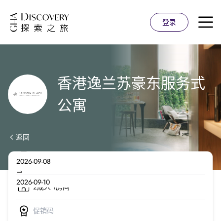
登录
香港逸兰苏豪东服务式
公寓
返回
2成人 1房间