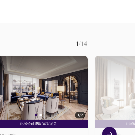
1
/14
1
/2
此房价可赚取D$奖励金
此房