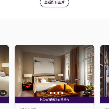
查看所有图片
1
/4
1
/5
此房价可赚取D$奖励金