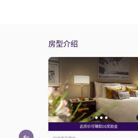
房型介绍
此房价可赚取D$奖励金