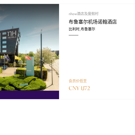
nhow酒店及度假村
布鲁塞尔机场诺翰酒店
比利时,布鲁塞尔
会员价低至
CNY 1,172