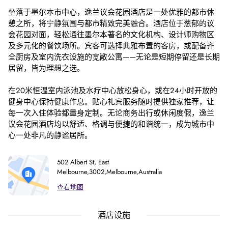
坐落于墨尔本市中心，逸兰议会花园酒店是一处优雅的都市休
憩之所，将宁静氛围与都市精致完美融合。酒店位于葱郁的议
会花园对面，轻松通往墨尔本著名的文化机构、设计师购物区
及多元化的餐饮场所。宾客可选择典雅布置的客房，或配备齐
全厨房及室内洗衣设施的宽敞公寓——无论是短期停留还是长期
居留，皆为理想之选。
在20米恒温室内泳池及水疗中心放松身心，或在24小时开放的
健身中心保持健康作息。贴心礼宾服务随时提供独家推荐，让
每一次入住体验都量身定制。无论商务出行或休闲度假，逸兰
议会花园酒店均以舒适、格调与便捷的和谐统一，成为城市中
心一处非凡的静谧居所。
502 Albert St, East
Melbourne,3002,Melbourne,Australia
查看地图
酒店设施