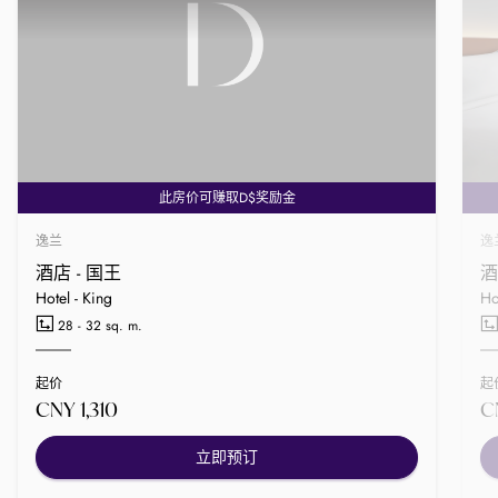
此房价可赚取D$奖励金
逸兰
逸
酒店 - 国王
酒
Hotel - King
Ho
28 - 32 sq. m.
起价
起
CNY 1,310
C
立即预订