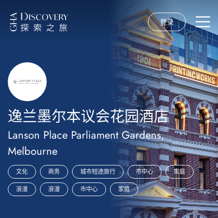
登录
逸兰墨尔本议会花园酒店
Lanson Place Parliament Gardens,
Melbourne
文化
商务
城市短途旅行
市中心
家庭
浪漫
浪漫
市中心
家庭