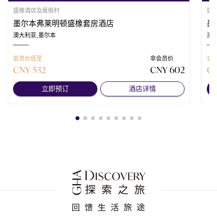
盛橡酒店及度假村
盛
墨尔本弗莱明顿盛橡套房酒店
墨
澳大利亚,墨尔本
澳
会员价低至
非会员价
会
CNY 532
CNY 602
CN
立即预订
酒店详情